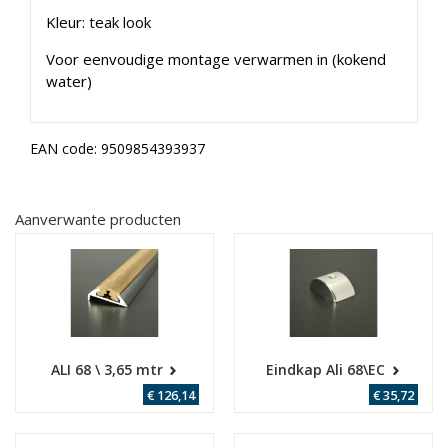
Kleur: teak look
Voor eenvoudige montage verwarmen in (kokend
water)
EAN code:
9509854393937
Aanverwante producten
ALI 68 \ 3,65 mtr
Eindkap Ali 68\EC
€ 126,14
€ 35,72