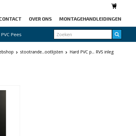
CONTACT
OVER ONS
MONTAGEHANDLEIDINGEN
PVC Pees
ebshop
stootrande...ootlijsten
Hard PVC p... RVS inleg