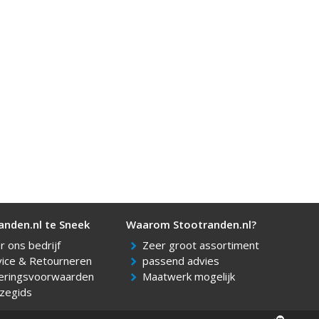
 ons bedrijf
Zeer groot assortiment
vice & Retourneren
passend advies
eringsvoorwaarden
Maatwerk mogelijk
zegids