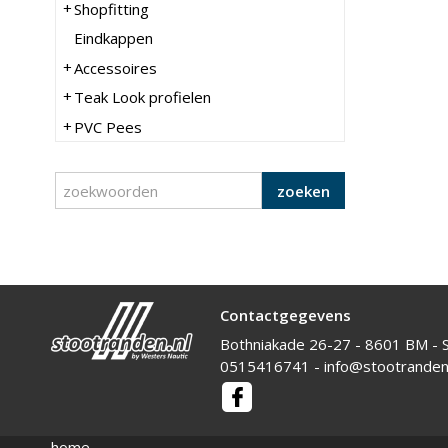
Shopfitting
Eindkappen
Accessoires
Teak Look profielen
PVC Pees
zoeken
Contactgegevens
Bothniakade 26-27 - 8601 BM - 
0515416741
-
info@stootranden.
home