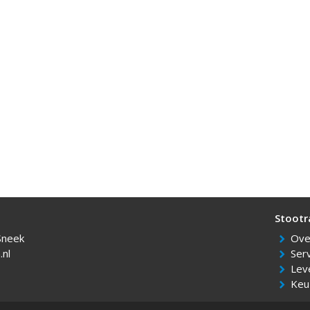
Sneek
Over
nl
Ser
Lev
Keu