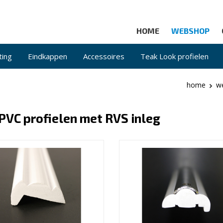
HOME
WEBSHOP
ting
Eindkappen
Accessoires
Teak Look profielen
home
w
PVC profielen met RVS inleg