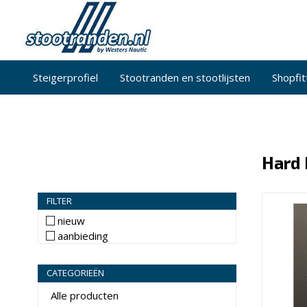
Steigerprofiel
Stootranden en stootlijsten
Shopfit
Hard 
FILTER
nieuw
aanbieding
CATEGORIEËN
Alle producten