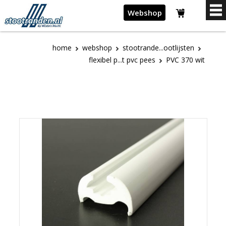
Webshop
home
webshop
stootrande...ootlijsten
flexibel p...t pvc pees
PVC 370 wit