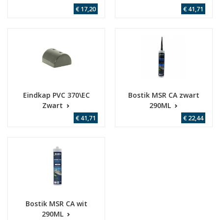
€ 17,20
€ 41,71
Eindkap PVC 370\EC
Bostik MSR CA zwart
Zwart
290ML
€ 41,71
€ 22,44
Bostik MSR CA wit
290ML