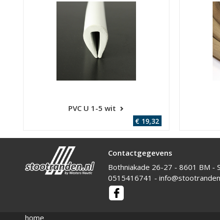
PVC U 1-5 wit
€ 19,32
Contactgegevens
Bothniakade 26-27 - 8601 BM - 
0515416741
-
info@stootranden.
home