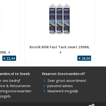
Bostik MSR Fast Tack zwart 290ML
90ML
€ 22,44
€ 26,56
 ons bedrijf
Zeer groot assortiment
vice & Retourneren
passend advies
eringsvoorwaarden
Maatwerk mogelijk
zegids