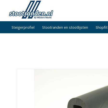
Steigerprofiel
Stootranden en stootlijsten
Shopfit