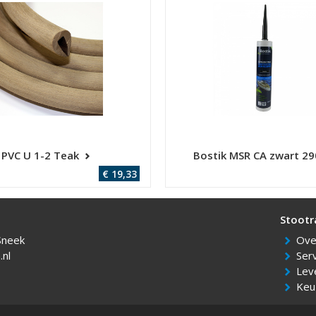
PVC U 1-2 Teak
Bostik MSR CA zwart 2
€ 19,33
Sneek
Over
nl
Ser
Lev
Keu