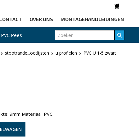
CONTACT
OVER ONS
MONTAGEHANDLEIDINGEN
PVC Pees
stootrande...ootlijsten
u profielen
PVC U 1-5 zwart
dikte: 9mm Materiaal: PVC
KELWAGEN