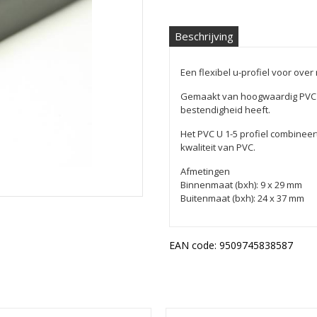
Beschrijving
Een flexibel u-profiel voor over
Gemaakt van hoogwaardig PVC d
bestendigheid heeft.
Het PVC U 1-5 profiel combine
kwaliteit van PVC.
Afmetingen
Binnenmaat (bxh): 9 x 29 mm
Buitenmaat (bxh): 24 x 37 mm
EAN code:
9509745838587