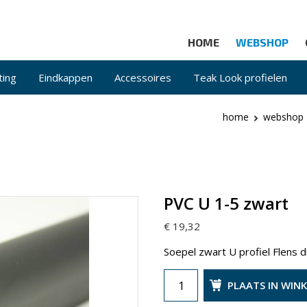
HOME
WEBSHOP
ting
Eindkappen
Accessoires
Teak Look profielen
home
webshop
PVC U 1-5 zwart
€ 19,32
Soepel zwart U profiel Flens 
PLAATS IN WIN