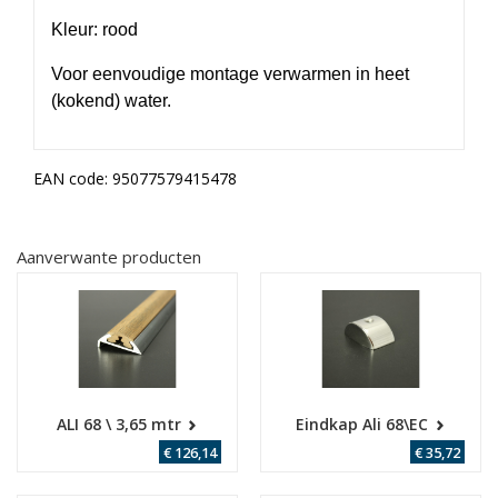
Kleur: rood
Voor eenvoudige montage verwarmen in heet
(kokend) water.
EAN code:
95077579415478
Aanverwante producten
ALI 68 \ 3,65 mtr
Eindkap Ali 68\EC
€ 126,14
€ 35,72